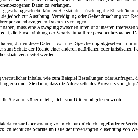
rsonenbezogenen Daten zu verlangen.
g geschah/geschieht, können Sie statt der Löschung die Einschränkung
 sie jedoch zur Ausübung, Verteidigung oder Geltendmachung von Rec
 Ihrer personenbezogenen Daten zu verlangen.
t haben, muss eine Abwägung zwischen Ihren und unseren Interesse
 Recht, die Einschränkung der Verarbeitung Ihrer personenbezogenen Da
aben, dürfen diese Daten – von ihrer Speicherung abgesehen – nur mit
zum Schutz der Rechte einer anderen natürlichen oder juristischen P
iedstaats verarbeitet werden.
vertraulicher Inhalte, wie zum Beispiel Bestellungen oder Anfragen, di
ng erkennen Sie daran, dass die Adresszeile des Browsers von „http://
die Sie an uns übermitteln, nicht von Dritten mitgelesen werden.
aktdaten zur Übersendung von nicht ausdrücklich angeforderter Werbu
ücklich rechtliche Schritte im Falle der unverlangten Zusendung von W