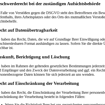
schwerde­recht bei der zuständigen Aufsichts­behörde
 Falle von Verstößen gegen die DSGVO steht den Betroffenen ein Besch
fenthalts, ihres Arbeitsplatzes oder des Orts des mutmaßlichen Verstoß
chtsbehelfe.
cht auf Daten­übertrag­barkeit
e haben das Recht, Daten, die wir auf Grundlage Ihrer Einwilligung oder
schinenlesbaren Format aushändigen zu lassen. Sofern Sie die direkte Ü
chbar ist.
skunft, Berichtigung und Löschung
e haben im Rahmen der geltenden gesetzlichen Bestimmungen jederzeit 
d Empfänger und den Zweck der Datenverarbeitung und ggf. ein Recht
rsonenbezogene Daten können Sie sich jederzeit an uns wenden.
cht auf Einschränkung der Verarbeitung
e haben das Recht, die Einschränkung der Verarbeitung Ihrer personen
nschränkung der Verarbeitung besteht in folgenden Fällen:
Wenn Sie die Richtigkeit Ihrer bei uns gespeicherten personenbezog