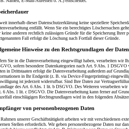
. B. Namen, E-Mail-Adressen o. Ä.) entscheidet.
eicherdauer
weit innerhalb dieser Datenschutzerklärung keine speziellere Speicher
tenverarbeitung entfällt. Wenn Sie ein berechtigtes Löschersuchen gel
r keine anderen rechtlich zulässigen Gründe für die Speicherung Ihrer
tztgenannten Fall erfolgt die Löschung nach Fortfall dieser Gründe.
lgemeine Hinweise zu den Rechtsgrundlagen der Datenv
fern Sie in die Datenverarbeitung eingewilligt haben, verarbeiten wir 
GVO, sofern besondere Datenkategorien nach Art. 9 Abs. 1 DSGVO ver
ten in Drittstaaten erfolgt die Datenverarbeitung außerdem auf Grundla
formationen in Ihr Endgerät (z. B. via Device-Fingerprinting) eingewi
nwilligung ist jederzeit widerrufbar. Sind Ihre Daten zur Vertragserfül
undlage des Art. 6 Abs. 1 lit. b DSGVO. Des Weiteren verarbeiten wir I
t. 6 Abs. 1 lit. c DSGVO. Die Datenverarbeitung kann ferner auf Grundl
nzelfall einschlägigen Rechtsgrundlagen wird in den folgenden Absätze
mpfänger von personenbezogenen Daten
 Rahmen unserer Geschäftstätigkeit arbeiten wir mit verschiedenen ext
ternen Stellen erforderlich. Wir geben personenbezogene Daten nur dann