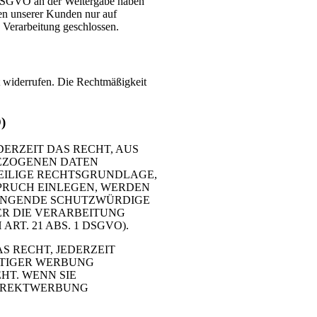
 f DSGVO an der Weitergabe haben
en unserer Kunden nur auf
 Verarbeitung geschlossen.
it widerrufen. Die Rechtmäßigkeit
)
DERZEIT DAS RECHT, AUS
BEZOGENEN DATEN
WEILIGE RECHTSGRUNDLAGE,
PRUCH EINLEGEN, WERDEN
WINGENDE SCHUTZWÜRDIGE
ER DIE VERARBEITUNG
. 21 ABS. 1 DSGVO).
S RECHT, JEDERZEIT
RTIGER WERBUNG
HT. WENN SIE
DIREKTWERBUNG