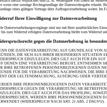
setzlich hierzu verpflichtet sind (z. B. Weitergabe von Daten an Steue
er wenn eine sonstige Rechtsgrundlage die Datenweitergabe erlaubt. 
undlage eines gültigen Vertrags über Auftragsverarbeitung weiter. Im 
derruf Ihrer Einwilligung zur Datenverarbeitung
ele Datenverarbeitungsvorgänge sind nur mit Ihrer ausdrücklichen Einwi
r bis zum Widerruf erfolgten Datenverarbeitung bleibt vom Widerruf un
derspruchsrecht gegen die Datenerhebung in besonde
NN DIE DATENVERARBEITUNG AUF GRUNDLAGE VON ART. 6
RÜNDEN, DIE SICH AUS IHRER BESONDEREN SITUATION
IDERSPRUCH EINZULEGEN; DIES GILT AUCH FÜR EIN AUF
UF DENEN EINE VERARBEITUNG BERUHT, ENTNEHMEN SI
IR IHRE BETROFFENEN PERSONENBEZOGENEN DATEN NIC
RÜNDE FÜR DIE VERARBEITUNG NACHWEISEN, DIE IHRE 
IENT DER GELTENDMACHUNG, AUSÜBUNG ODER VERTEIDI
ERDEN IHRE PERSONENBEZOGENEN DATEN VERARBEITET,
IDERSPRUCH GEGEN DIE VERARBEITUNG SIE BETREFF
NZULEGEN; DIES GILT AUCH FÜR DAS PROFILING, SOWE
IDERSPRECHEN, WERDEN IHRE PERSONENBEZOGENEN D
RWENDET (WIDERSPRUCH NACH ART. 21 ABS. 2 DSGVO).