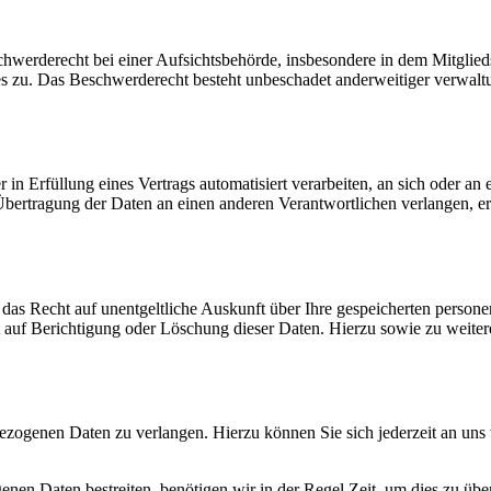
werderecht bei einer Aufsichtsbehörde, insbesondere in dem Mitglied
es zu. Das Beschwerderecht besteht unbeschadet anderweitiger verwaltun
 in Erfüllung eines Vertrags automatisiert verarbeiten, an sich oder an 
bertragung der Daten an einen anderen Verantwortlichen verlangen, erfo
das Recht auf unentgeltliche Auskunft über Ihre gespeicherten perso
 auf Berichtigung oder Löschung dieser Daten. Hierzu sowie zu weit
bezogenen Daten zu verlangen. Hierzu können Sie sich jederzeit an un
enen Daten bestreiten, benötigen wir in der Regel Zeit, um dies zu üb