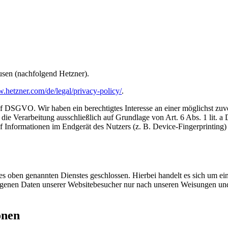
usen (nachfolgend Hetzner).
w.hetzner.com/de/legal/privacy-policy/
.
 f DSGVO. Wir haben ein berechtigtes Interesse an einer möglichst zuve
gt die Verarbeitung ausschließlich auf Grundlage von Art. 6 Abs. 1 l
uf Informationen im Endgerät des Nutzers (z. B. Device-Fingerprinti
 oben genannten Dienstes geschlossen. Hierbei handelt es sich um ein
bezogenen Daten unserer Websitebesucher nur nach unseren Weisungen 
onen