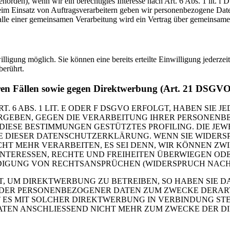
rbehörden), wenn wir ein berechtigtes Interesse nach Art. 6 Abs. 1 lit.
Beim Einsatz von Auftragsverarbeitern geben wir personenbezogene Dat
Falle einer gemeinsamen Verarbeitung wird ein Vertrag über gemeinsame
lligung möglich. Sie können eine bereits erteilte Einwilligung jederze
berührt.
ren Fällen sowie gegen Direktwerbung (Art. 21 DSGVO
 ABS. 1 LIT. E ODER F DSGVO ERFOLGT, HABEN SIE JE
 ERGEBEN, GEGEN DIE VERARBEITUNG IHRER PERSONEN
 DIESE BESTIMMUNGEN GESTÜTZTES PROFILING. DIE JE
E DIESER DATENSCHUTZERKLÄRUNG. WENN SIE WIDERS
HT MEHR VERARBEITEN, ES SEI DENN, WIR KÖNNEN Z
INTERESSEN, RECHTE UND FREIHEITEN ÜBERWIEGEN OD
GUNG VON RECHTSANSPRÜCHEN (WIDERSPRUCH NACH ART
 UM DIREKTWERBUNG ZU BETREIBEN, SO HABEN SIE DA
ENDER PERSONENBEZOGENER DATEN ZUM ZWECKE DERA
IT ES MIT SOLCHER DIREKTWERBUNG IN VERBINDUNG STE
ATEN ANSCHLIESSEND NICHT MEHR ZUM ZWECKE DER 