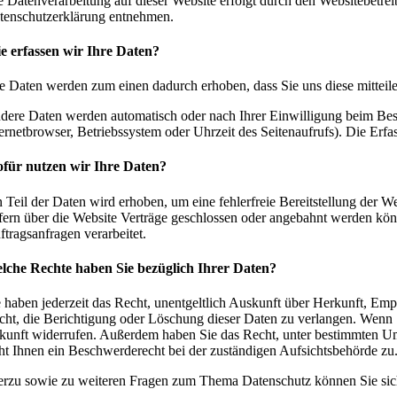
e Datenverarbeitung auf dieser Website erfolgt durch den Websitebetre
tenschutzerklärung entnehmen.
e erfassen wir Ihre Daten?
re Daten werden zum einen dadurch erhoben, dass Sie uns diese mitteile
dere Daten werden automatisch oder nach Ihrer Einwilligung beim Besuc
ternetbrowser, Betriebssystem oder Uhrzeit des Seitenaufrufs). Die Erfa
für nutzen wir Ihre Daten?
n Teil der Daten wird erhoben, um eine fehlerfreie Bereitstellung der
fern über die Website Verträge geschlossen oder angebahnt werden könn
ftragsanfragen verarbeitet.
lche Rechte haben Sie bezüglich Ihrer Daten?
e haben jederzeit das Recht, unentgeltlich Auskunft über Herkunft, E
cht, die Berichtigung oder Löschung dieser Daten zu verlangen. Wenn Si
kunft widerrufen. Außerdem haben Sie das Recht, unter bestimmten U
eht Ihnen ein Beschwerderecht bei der zuständigen Aufsichtsbehörde zu
erzu sowie zu weiteren Fragen zum Thema Datenschutz können Sie sich