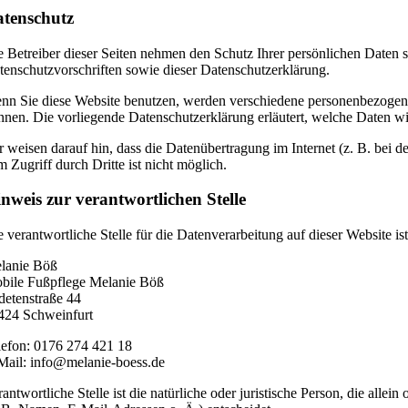
tenschutz
e Betreiber dieser Seiten nehmen den Schutz Ihrer persönlichen Daten 
tenschutzvorschriften sowie dieser Datenschutzerklärung.
nn Sie diese Website benutzen, werden verschiedene personenbezogene
nnen. Die vorliegende Datenschutzerklärung erläutert, welche Daten wi
r weisen darauf hin, dass die Datenübertragung im Internet (z. B. bei
m Zugriff durch Dritte ist nicht möglich.
nweis zur verantwortlichen Stelle
e verantwortliche Stelle für die Datenverarbeitung auf dieser Website ist
lanie Böß
bile Fußpflege Melanie Böß
detenstraße 44
424 Schweinfurt
lefon: 0176 274 421 18
Mail: info@melanie-boess.de
rantwortliche Stelle ist die natürliche oder juristische Person, die a