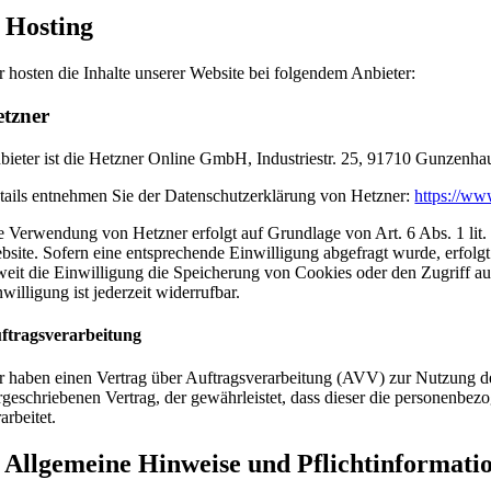
. Hosting
r hosten die Inhalte unserer Website bei folgendem Anbieter:
tzner
bieter ist die Hetzner Online GmbH, Industriestr. 25, 91710 Gunzenha
tails entnehmen Sie der Datenschutzerklärung von Hetzner:
https://ww
e Verwendung von Hetzner erfolgt auf Grundlage von Art. 6 Abs. 1 lit.
bsite. Sofern eine entsprechende Einwilligung abgefragt wurde, erfol
weit die Einwilligung die Speicherung von Cookies oder den Zugriff a
willigung ist jederzeit widerrufbar.
ftragsverarbeitung
r haben einen Vertrag über Auftragsverarbeitung (AVV) zur Nutzung des
rgeschriebenen Vertrag, der gewährleistet, dass dieser die personen
arbeitet.
. Allgemeine Hinweise und Pflicht­informati